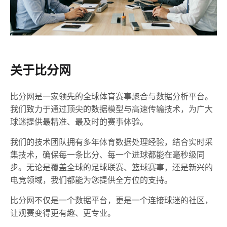
关于比分网
比分网是一家领先的全球体育赛事聚合与数据分析平台。
我们致力于通过顶尖的数据模型与高速传输技术，为广大
球迷提供最精准、最及时的赛事体验。
我们的技术团队拥有多年体育数据处理经验，结合实时采
集技术，确保每一条比分、每一个进球都能在毫秒级同
步。无论是覆盖全球的足球联赛、篮球赛事，还是新兴的
电竞领域，我们都能为您提供全方位的支持。
比分网不仅是一个数据平台，更是一个连接球迷的社区，
让观赛变得更有趣、更专业。