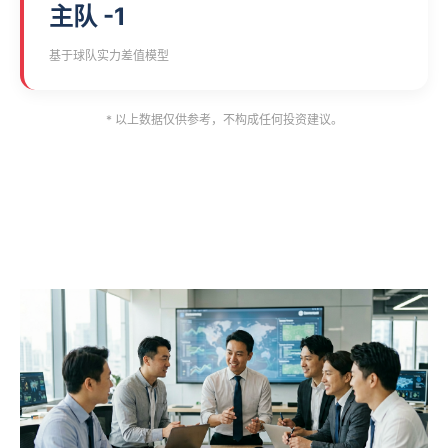
主队 -1
基于球队实力差值模型
* 以上数据仅供参考，不构成任何投资建议。