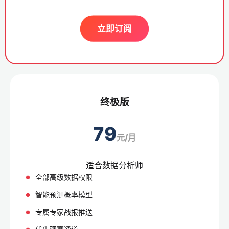
立即订阅
终极版
79
元/月
适合数据分析师
全部高级数据权限
智能预测概率模型
专属专家战报推送