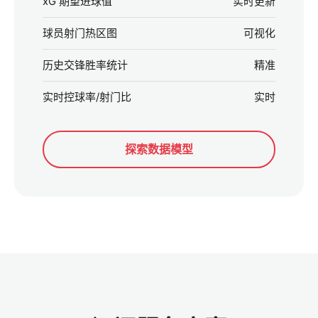
xG 期望进球值
实时更新
球员射门热区图
可视化
历史交锋胜率统计
精准
实时控球率/射门比
实时
探索数据模型