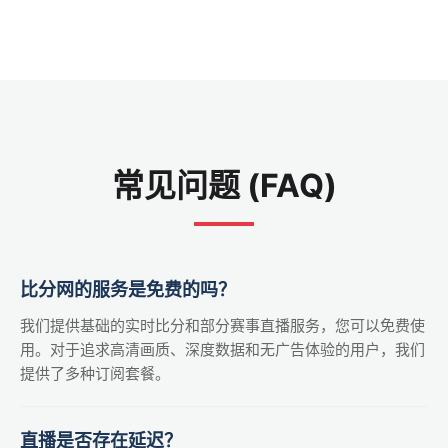
常见问题 (FAQ)
比分网的服务是免费的吗？
我们提供基础的实时比分和部分赛事直播服务，您可以免费使
用。对于追求高清画质、深度数据和无广告体验的用户，我们
提供了多种订阅套餐。
直播是否存在延迟？