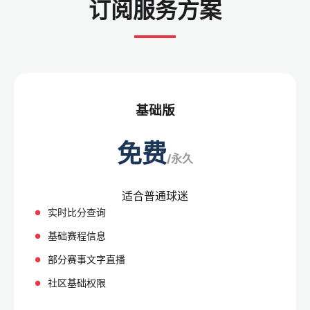
订阅服务方案
基础版
免费
/永久
适合普通球迷
实时比分查询
基础赛程信息
部分赛事文字直播
社区基础权限