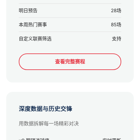
明日预告
28场
本周热门赛事
85场
自定义联赛筛选
支持
查看完整赛程
深度数据与历史交锋
用数据拆解每一场精彩对决