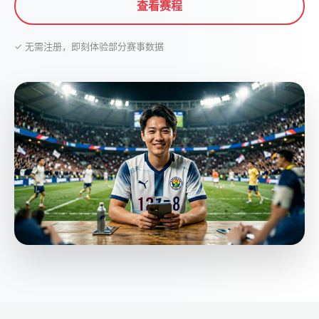
查看赛程
✓ 无需注册，即刻体验部分赛事数据