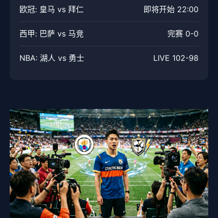
欧冠: 皇马 vs 拜仁
即将开始 22:00
西甲: 巴萨 vs 马竞
完赛 0-0
NBA: 湖人 vs 勇士
LIVE 102-98