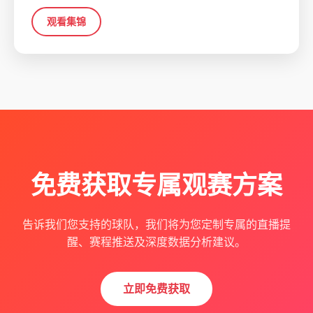
观看集锦
免费获取专属观赛方案
告诉我们您支持的球队，我们将为您定制专属的直播提
醒、赛程推送及深度数据分析建议。
立即免费获取