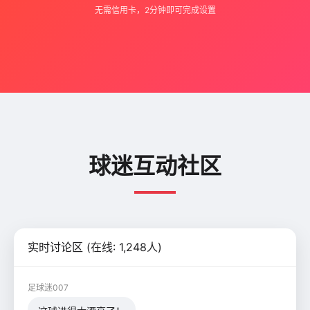
无需信用卡，2分钟即可完成设置
球迷互动社区
实时讨论区 (在线: 1,248人)
足球迷007