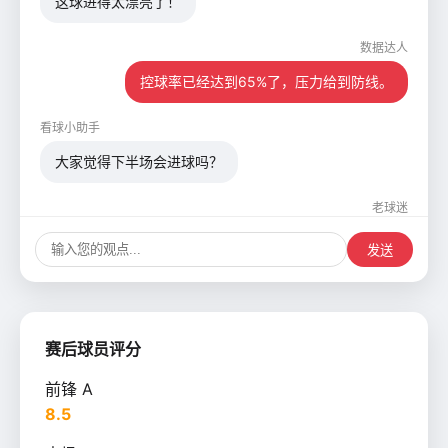
这球进得太漂亮了！
数据达人
控球率已经达到65%了，压力给到防线。
看球小助手
大家觉得下半场会进球吗？
老球迷
稳稳的，看好主队！
发送
赛后球员评分
前锋 A
8.5