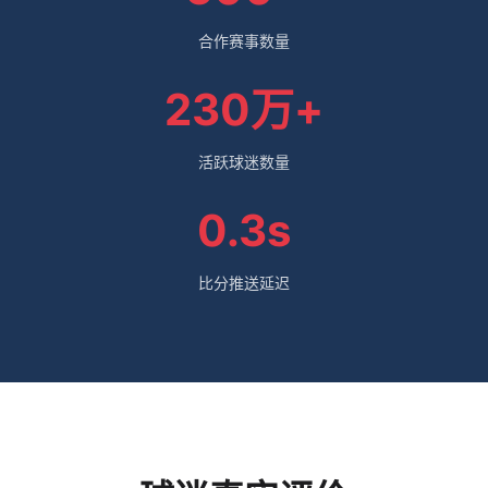
合作赛事数量
230万+
活跃球迷数量
0.3s
比分推送延迟