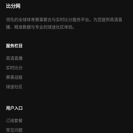
比分网
领先的全球体育赛事聚合与实时比分服务平台。为您提供高清直
播、精准数据与专业的球迷社区体验。
服务栏目
高清直播
实时比分
赛事战报
球迷社区
用户入口
订阅套餐
常见问题