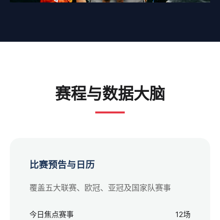
赛程与数据大脑
比赛预告与日历
覆盖五大联赛、欧冠、亚冠及国家队赛事
今日焦点赛事
12场