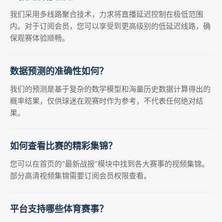
我们采用多线路聚合技术，力求将直播延迟控制在极低范围
内。对于订阅会员，您可以享受到更高级别的低延迟线路，确
保观赛体验顺畅。
数据预测的准确性如何？
我们的预测是基于复杂的数学模型和海量历史数据计算得出的
概率结果，仅供球迷在观赛时作为参考，不代表任何绝对结
果。
如何查看比赛的精彩集锦？
您可以在首页的“最新战报”模块中找到各大赛事的视频集锦。
部分高清视频集锦需要订阅会员权限查看。
平台支持哪些体育赛事？